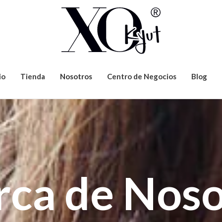
io
Tienda
Nosotros
Centro de Negocios
Blog
rca de Noso