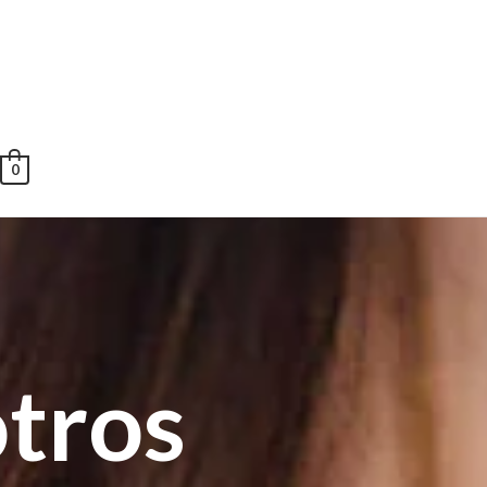
0
tros