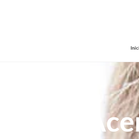
Inic
Ace